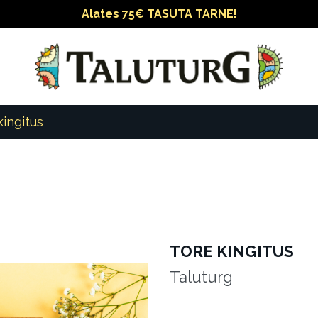
Alates 75€ TASUTA TARNE!
ingitus
TORE KINGITUS
Taluturg