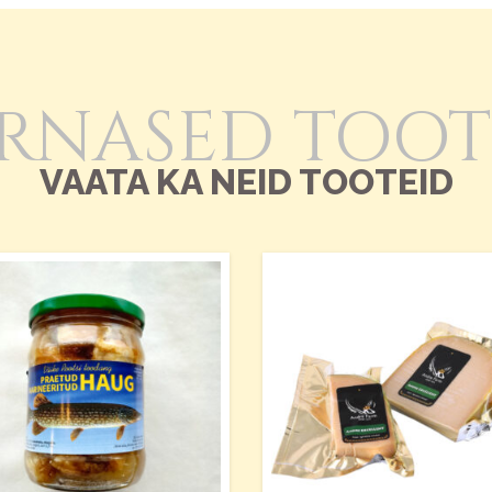
RNASED TOO
VAATA KA NEID TOOTEID