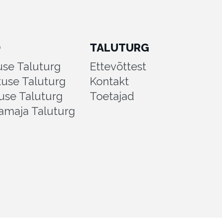
D
TALUTURG
se Taluturg
Ettevõttest
kuse Taluturg
Kontakt
use Taluturg
Toetajad
amaja Taluturg