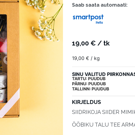
Saab saata automaati:
Saab saata p
19,00
€
/ tk
19,00
€
/ kg
SINU VALITUD PIIRKONNA
TARTU: PUUDUB
PÄRNU: PUUDUB
TALLINN: PUUDUB
KIRJELDUS
SIIDRIKOJA SIIDER MIM
ÖÖBIKU TALU TEE ARM