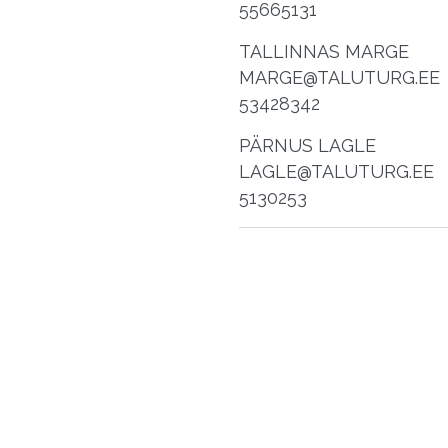
55665131
TALLINNAS MARGE
MARGE@TALUTURG.EE
53428342
PÄRNUS LAGLE
LAGLE@TALUTURG.EE
5130253