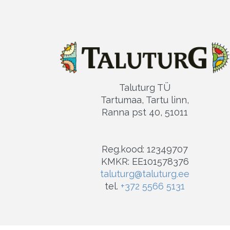
Taluturg TÜ
Tartumaa, Tartu linn,
Ranna pst 40, 51011
Reg.kood: 12349707
KMKR: EE101578376
taluturg@taluturg.ee
tel.
+372 5566 5131