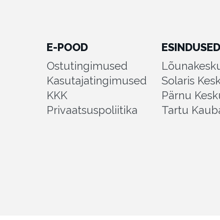
E-POOD
ESINDUSE
Ostutingimused
Lõunakesku
Kasutajatingimused
Solaris Kes
KKK
Pärnu Kesk
Privaatsuspoliitika
Tartu Kaub