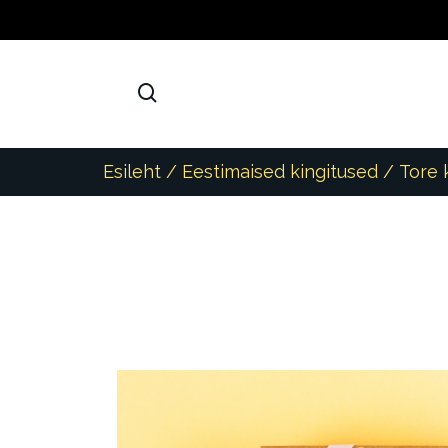
Esileht
/
Eestimaised kingitused
/ Tore k