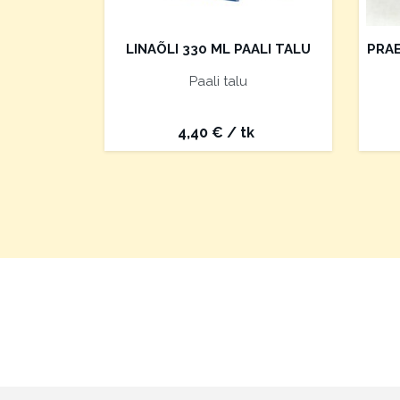
LINAÕLI 330 ML PAALI TALU
PRA
Paali talu
4,40
€
/ tk