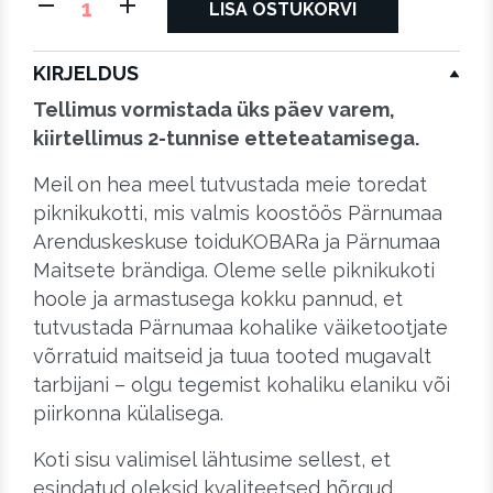
PIKNIKUKOTT
LISA OSTUKORVI
(ALKOHOLITA)
kogus
KIRJELDUS
Tellimus vormistada üks päev varem,
kiirtellimus 2-tunnise etteteatamisega.
Meil on hea meel tutvustada meie toredat
piknikukotti, mis valmis koostöös Pärnumaa
Arenduskeskuse toiduKOBARa ja Pärnumaa
Maitsete brändiga. Oleme selle piknikukoti
hoole ja armastusega kokku pannud, et
tutvustada Pärnumaa kohalike väiketootjate
võrratuid maitseid ja tuua tooted mugavalt
tarbijani – olgu tegemist kohaliku elaniku või
piirkonna külalisega.
Koti sisu valimisel lähtusime sellest, et
esindatud oleksid kvaliteetsed hõrgud