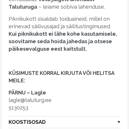
Taluturuga
– leiame sobiva lahenduse.
Piknikukott sisaldab toiduaineid, millel on
erinevad säilivusajad ja säilitustingimused.
Kui piknikukott ei lähe kohe kasutamisele,
soovitame seda hoida jahedas ja otsese
päikesevalguse eest kaitstult.
KÜSIMUSTE KORRAL KIRJUTA VÕI HELITSA
MEILE:
PÄRNU – Lagle
lagle@taluturg.ee
5130253
KOOSTISOSAD