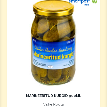
Saab saa
Vegan
MARINEERITUD KURGID 900ML
Väike Rootsi