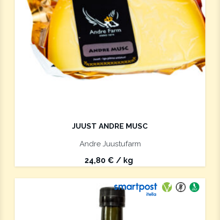
JUUST ANDRE MUSC
Andre Juustufarm
24,80
€
/ kg
Saab saata paki
Vegan
Gluteeniva
Ökotoo