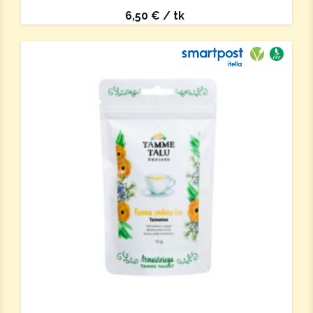
6,50
€
/ tk
Saab saata 
Vegan
Ökotoo