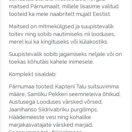
maitsed Pärnumaalt, millele lisasime valitud
tooteid ka meie naabritelt mujalt Eestist.
Maitsed on mitmekülgsed ja suupistevalik
toitev ning sobib nautimiseks nii looduses,
merel kui ka kingituseks või külakostiks.
Suupistevalik sobib jagamiseks neljale või on
toekas kõhutäis kahele inimesele.
Komplekt sisaldab:
Pärnumaa tooted: Kapteni Talu suitsuvimma
määre, Samliku Pekkeri seemneleiva õhikud,
Austusega Looduses värsked võrsed,
Jaanihanso Siidrivabriku purgilimps,
Häädemeeste vesi ning kohalike
marjakasvatajate värsked marjad,