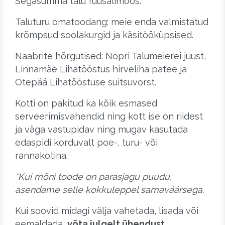
Segasumma talu füüsalimoos.
Taluturu omatoodang: meie enda valmistatud
krõmpsud soolakurgid ja käsitööküpsised.
Naabrite hõrgutised: Nopri Talumeierei juust,
Linnamäe Lihatööstus hirveliha patee ja
Otepää Lihatööstuse suitsuvorst.
Kotti on pakitud ka kõik esmased
serveerimisvahendid ning kott ise on riidest
ja väga vastupidav ning mugav kasutada
edaspidi korduvalt poe-, turu- või
rannakotina.
*Kui mõni toode on parasjagu puudu,
asendame selle kokkuleppel samaväärsega.
Kui soovid midagi välja vahetada, lisada või
eemaldada,
võta julgelt ühendust