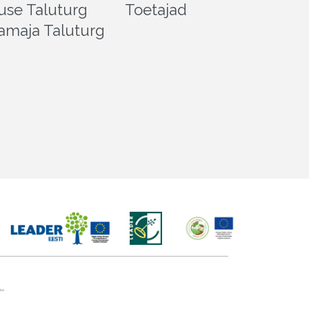
use Taluturg
Toetajad
amaja Taluturg