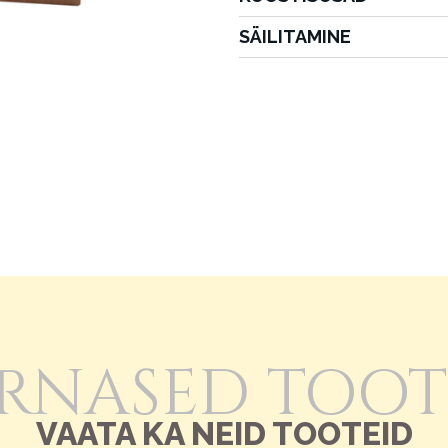
SÄILITAMINE
RNASED TOO
VAATA KA NEID TOOTEID