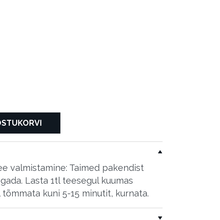
akiautomaati
OSTUKORVI
ee valmistamine: Taimed pakendist
egada. Lasta 1tl teesegul kuumas
tõmmata kuni 5-15 minutit, kurnata.