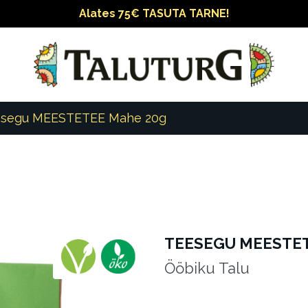
Alates 75€ TASUTA TARNE!
esegu MEESTETEE Mahe 20g
TEESEGU MEESTET
Vegan
Ökotoode
Ööbiku Talu