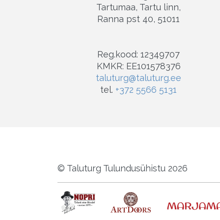
Tartumaa, Tartu linn,
Ranna pst 40, 51011
Reg.kood: 12349707
KMKR: EE101578376
taluturg@taluturg.ee
tel.
+372 5566 5131
© Taluturg Tulundusühistu 2026