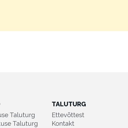
D
TALUTURG
se Taluturg
Ettevõttest
kuse Taluturg
Kontakt