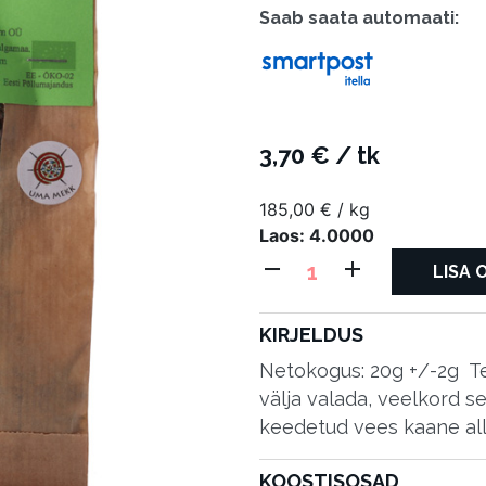
Saab saata automaati:
Saab saata p
3,70
€
/ tk
185,00
€
/ kg
Laos: 4.0000
Teesegu
LISA 
MEESTETEE
Mahe
KIRJELDUS
20g
Netokogus: 20g +/-2g T
kogus
välja valada, veelkord s
keedetud vees kaane all 
KOOSTISOSAD