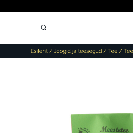
Esileht
/
Joogid ja teesegud
/
Tee
/ Te