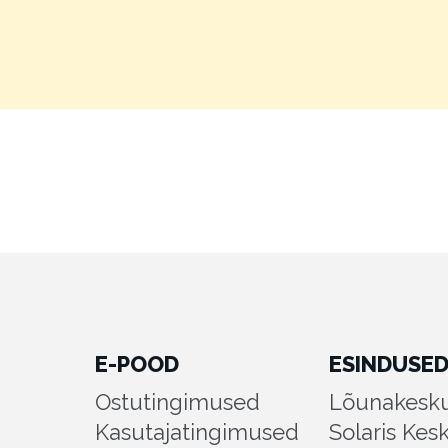
E-POOD
ESINDUSE
Ostutingimused
Lõunakesku
Kasutajatingimused
Solaris Kes