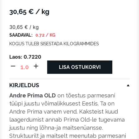
30,65
€
/ kg
30,65
€
/ kg
SAADAVAL:
0.72 / KG
KOGUS TULEB SISESTADA KILOGRAMMIDES
Laos: 0.7220
ANDRE
LISA OSTUKORVI
PRIMA
OLD
KIRJELDUS
kogus
Andre Prima OLD
on tõestus parmesani
tüüpi juustu võimalikkusest Eestis. Ta on
Andre Prima vanem vend. Kaksteist kuud
laagerdumist annab Prima Old-le tugevama
juustu ning lõhna-ja maitsenüansse.
Struktuurilt ja maitselt meenutab parmesani