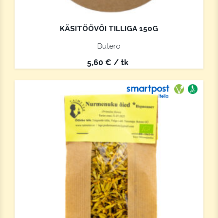
KÄSITÖÖVÕI TILLIGA 150G
Butero
5,60
€
/ tk
Saab saata 
Vegan
Ökotoo