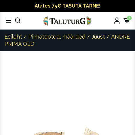
Alates 75€ TASUTA TARNE!
0
Esileht
/
Piimatooted, määrded
/
Juust
/ ANDRE
PRIMA OLD