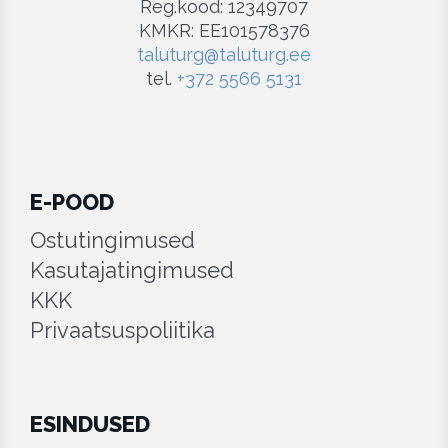
Reg.kood: 12349707
KMKR: EE101578376
taluturg@taluturg.ee
tel.
+372 5566 5131
E-POOD
Ostutingimused
Kasutajatingimused
KKK
Privaatsuspoliitika
ESINDUSED