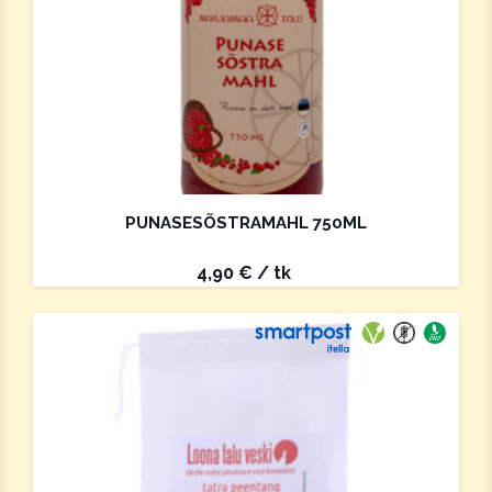
PUNASESÕSTRAMAHL 750ML
4,90
€
/ tk
Saab saata paki
Vegan
Gluteeniva
Ökotoo