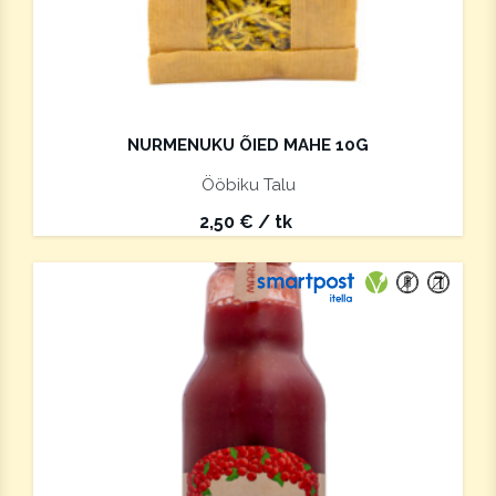
NURMENUKU ÕIED MAHE 10G
Ööbiku Talu
2,50
€
/ tk
Saab saata paki
Vegan
Gluteeniva
Laktoos