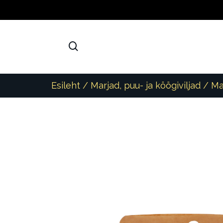
Esileht
/
Marjad, puu- ja köögiviljad
/
Ma