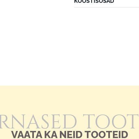
KOOSTISOSAD
RNASED TOO
VAATA KA NEID TOOTEID