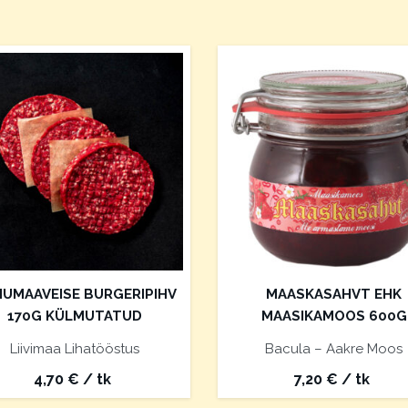
UMAAVEISE BURGERIPIHV
MAASKASAHVT EHK
170G KÜLMUTATUD
MAASIKAMOOS 600G
Liivimaa Lihatööstus
Bacula – Aakre Moos
4,70
€
/ tk
7,20
€
/ tk