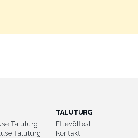
D
TALUTURG
se Taluturg
Ettevõttest
kuse Taluturg
Kontakt