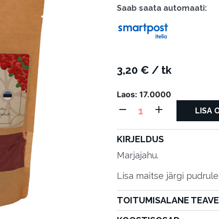
Saab saata automaati:
Saab saata p
3,20
€
/ tk
Laos: 17.0000
KUIVATATUD
LISA 
PURUSTATUD
JÕHVIKAD
KIRJELDUS
70g
Marjajahu.
kogus
Lisa maitse järgi pudrule,
TOITUMISALANE TEAVE