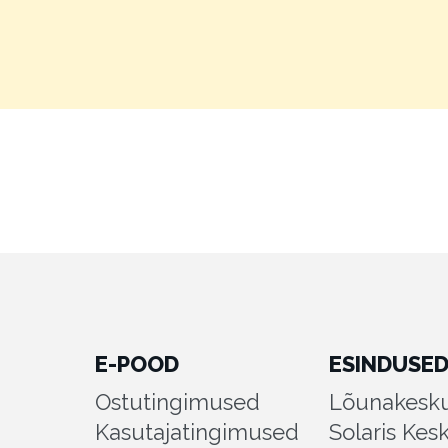
E-POOD
ESINDUSE
Ostutingimused
Lõunakesku
Kasutajatingimused
Solaris Kes