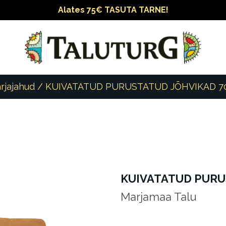
Alates 75€ TASUTA TARNE!
rjajahud
/ KUIVATATUD PURUSTATUD JÕHVIKAD 7
KUIVATATUD PURU
Marjamaa Talu