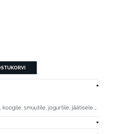
akiautomaati
OSTUKORVI
 koogile, smuutile, jogurtile, jäätisele …