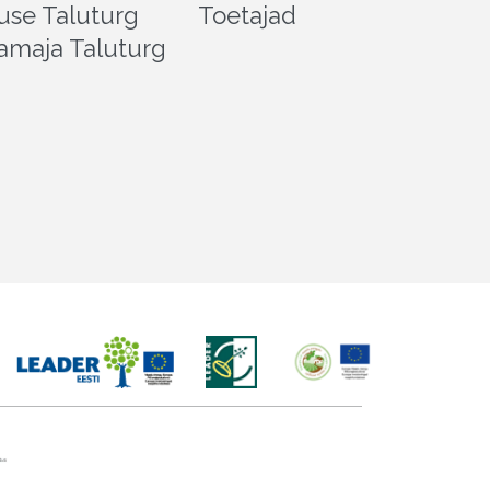
use Taluturg
Toetajad
amaja Taluturg