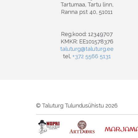
Tartumaa, Tartu linn,
Ranna pst 40, 51011
Reg.kood: 12349707
KMKR: EE101578376
taluturg@taluturg.ee
tel.
+372 5566 5131
© Taluturg Tulundusühistu 2026