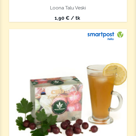
Loona Talu Veski
1,90
€
/ tk
Saab saa
Vegan