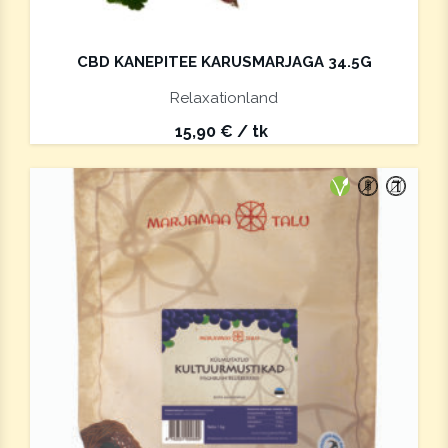
CBD KANEPITEE KARUSMARJAGA 34.5G
Relaxationland
15,90
€
/ tk
Vegan
Gluteeniva
Laktoos