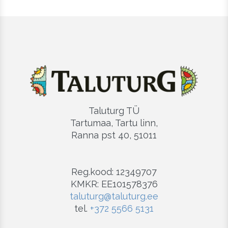
Taluturg TÜ
Tartumaa, Tartu linn,
Ranna pst 40, 51011
Reg.kood: 12349707
KMKR: EE101578376
taluturg@taluturg.ee
tel.
+372 5566 5131