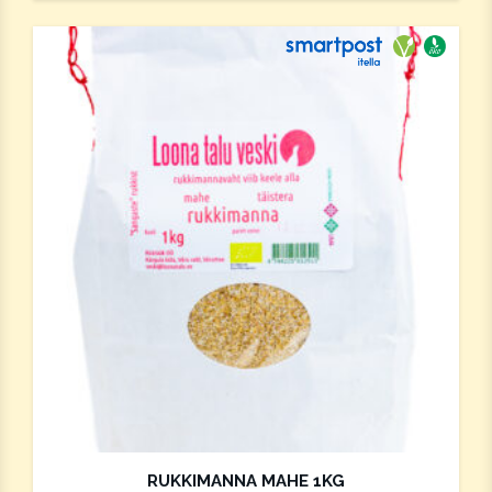
Saab saata 
Vegan
Ökotoo
RUKKIMANNA MAHE 1KG