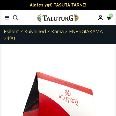
Alates 75€ TASUTA TARNE!
0
Esileht
/
Kuivained
/
Kama
/ ENERGIAKAMA
340g