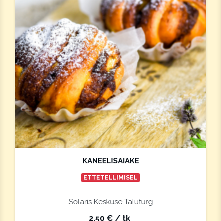
KANEELISAIAKE
ETTETELLIMISEL
Solaris Keskuse Taluturg
2,50
€
/ tk