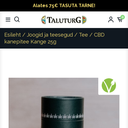
Alates 75€ TASUTA TARNE!
0
Esileht
/
Joogid ja teesegud
/
Tee
/ CBD
kanepitee Kange 25g
Vegan