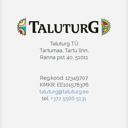
Taluturg TÜ
Tartumaa, Tartu linn,
Ranna pst 40, 51011
Reg.kood: 12349707
KMKR: EE101578376
taluturg@taluturg.ee
tel.
+372 5566 5131