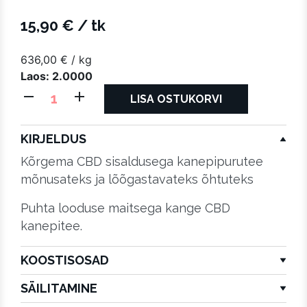
15,90
€
/ tk
636,00
€
/ kg
Laos: 2.0000
CBD
LISA OSTUKORVI
kanepitee
Kange
KIRJELDUS
25g
Kõrgema CBD sisaldusega kanepipurutee
kogus
mõnusateks ja lõõgastavateks õhtuteks
Puhta looduse maitsega kange CBD
kanepitee.
KOOSTISOSAD
SÄILITAMINE