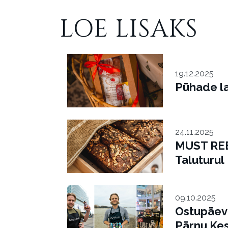
LOE LISAKS
19.12.2025
Pühade la
24.11.2025
MUST RE
Taluturul
09.10.2025
Ostupäev
Pärnu Kes