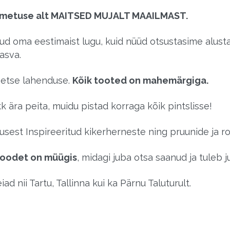
nimetuse alt MAITSED MUJALT MAAILMAST.
d oma eestimaist lugu, kuid nüüd otsustasime alus
asva.
eetse lahenduse.
Kõik tooted on mahemärgiga.
k ära peita, muidu pistad korraga kõik pintslisse!
sest Inspireeritud kikerherneste ning pruunide ja ro
toodet on müügis
, midagi juba otsa saanud ja tuleb ju
d nii Tartu, Tallinna kui ka Pärnu Taluturult.