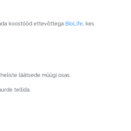
tada koostööd ettevõttega
BioLife
, kes
heliste läätsede müügi osas.
urde tellida.