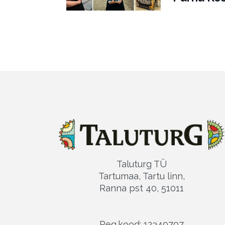
Taluturg TÜ
Tartumaa, Tartu linn,
Ranna pst 40, 51011
Reg.kood: 12349707