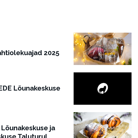
htiolekuajad 2025
EDE Lõunakeskuse
 Lõunakeskuse ja
kuse Taluturul