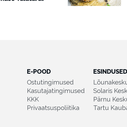
E-POOD
ESINDUSE
Ostutingimused
Lõunakesku
Kasutajatingimused
Solaris Kes
KKK
Pärnu Kesk
Privaatsuspoliitika
Tartu Kaub