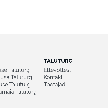
D
TALUTURG
se Taluturg
Ettevõttest
kuse Taluturg
Kontakt
use Taluturg
Toetajad
amaja Taluturg