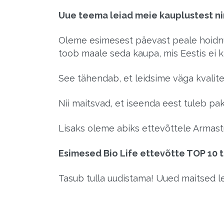
Uue teema leiad meie kauplustest 
Oleme esimesest päevast peale hoidnu
toob maale seda kaupa, mis Eestis ei k
See tähendab, et leidsime väga kvalit
Nii maitsvad, et iseenda eest tuleb pak
Lisaks oleme abiks ettevõttele Armastu
Esimesed Bio Life ettevõtte TOP 10 
Tasub tulla uudistama! Uued maitsed leia